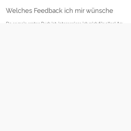
Welches Feedback ich mir wünsche
Da es mein erstes Buch ist, interessiere ich mich für alles! Am
besten ist konstruktives Feedback, da ich bereits an Band zwei
arbeite.